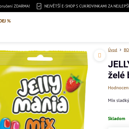
doručení ZDARMA!
NEJVĚTŠÍ E-SHOP S CUKROVINKAMI ZA NEJLEPŠ
DEJ %
Úvod
BO
JELL
želé
Hodnocen
Mix sladk
Skladom