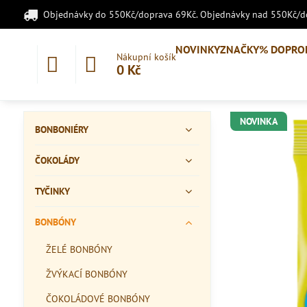
Objednávky do 550Kč/doprava 69Kč. Objednávky nad 550Kč/
NOVINKY
ZNAČKY
% DOPRO
Nákupní košík
0 Kč
NOVINKA
BONBONIÉRY
ČOKOLÁDY
TYČINKY
BONBÓNY
ŽELÉ BONBÓNY
ŽVÝKACÍ BONBÓNY
ČOKOLÁDOVÉ BONBÓNY