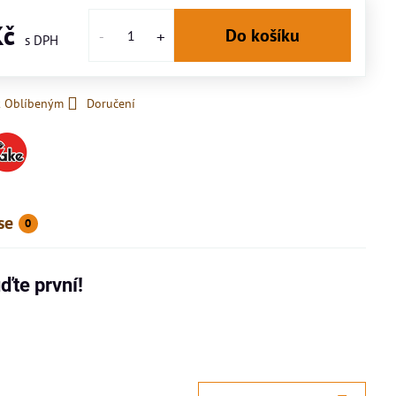
Kč
Do košíku
k Oblíbeným
Doručení
se
0
ďte první!