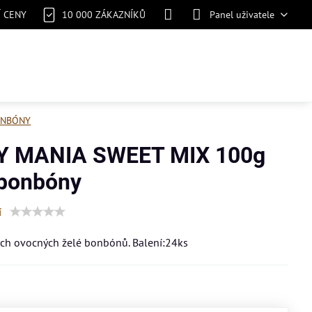
Í CENY
10 000 ZÁKAZNÍKŮ
Panel uživatele
NBÓNY
Y MANIA SWEET MIX 100g
 bonbóny
í
ých ovocných želé bonbónů. Balení:24ks