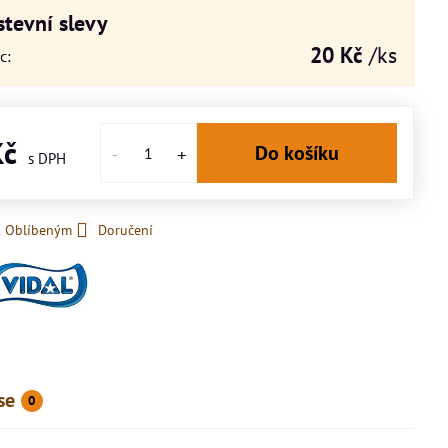
tevní slevy
20 Kč
/ks
íc
:
Kč
Do košíku
k Oblíbeným
Doručení
se
0