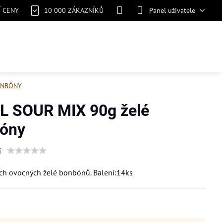
Í CENY
10 000 ZÁKAZNÍKŮ
Panel uživatele
NBÓNY
L SOUR MIX 90g želé
óny
í
ch ovocných želé bonbónů. Balení:14ks