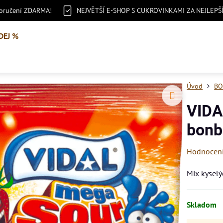
doručení ZDARMA!
NEJVĚTŠÍ E-SHOP S CUKROVINKAMI ZA NEJLEPŠ
DEJ %
Úvod
BO
VIDA
bonb
Hodnocen
Mix kyselý
Skladom