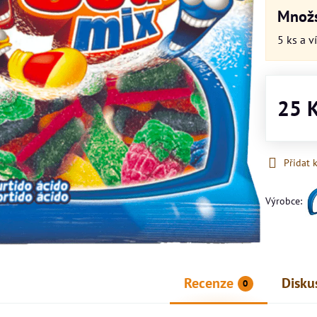
Množs
5
ks
a v
25 
Přidat 
Výrobce:
Recenze
Disku
0