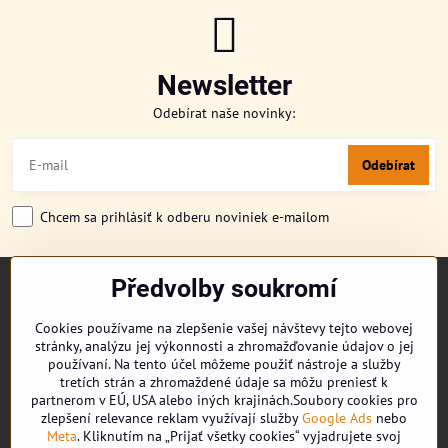
Newsletter
Odebírat naše novinky:
Odebírat
Chcem sa prihlásiť k odberu noviniek e-mailom
Předvolby soukromí
TITULKA
O NÁS
Cookies používame na zlepšenie vašej návštevy tejto webovej
CUKRONOVINKY
stránky, analýzu jej výkonnosti a zhromažďovanie údajov o jej
DORUČENÍ OBJEDNÁVKY
používaní. Na tento účel môžeme použiť nástroje a služby
REKLAMAČNÍ ŘÁD
tretích strán a zhromaždené údaje sa môžu preniesť k
partnerom v EÚ, USA alebo iných krajinách.Soubory cookies pro
OBCHODNÍ PODMÍNKY
zlepšení relevance reklam využívají služby
Google Ads
nebo
KONTAKT
Meta
. Kliknutím na „Prijať všetky cookies“ vyjadrujete svoj