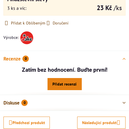
23 Kč
/ks
3
ks
a víc
:
Přidat k Oblíbeným
Doručení
Výrobce:
Recenze
0
Zatím bez hodnocení. Buďte první!
Přidat recenzi
Diskuse
0
Předchozí produkt
Následující produkt