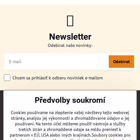
Newsletter
Odebírat naše novinky:
Odebírat
Chcem sa prihlásiť k odberu noviniek e-mailom
Předvolby soukromí
TITULKA
O NÁS
Cookies používame na zlepšenie vašej návštevy tejto webovej
CUKRONOVINKY
stránky, analýzu jej výkonnosti a zhromažďovanie údajov o jej
DORUČENÍ OBJEDNÁVKY
používaní. Na tento účel môžeme použiť nástroje a služby
REKLAMAČNÍ ŘÁD
tretích strán a zhromaždené údaje sa môžu preniesť k
partnerom v EÚ, USA alebo iných krajinách.Soubory cookies pro
OBCHODNÍ PODMÍNKY