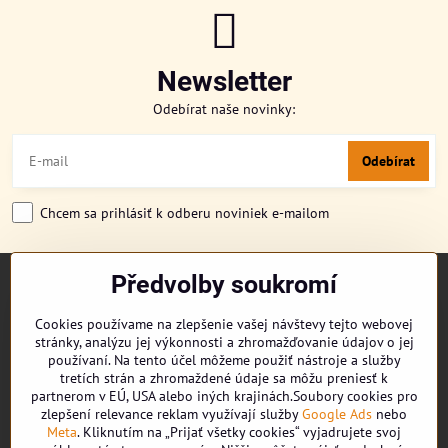
Newsletter
Odebírat naše novinky:
Odebírat
Chcem sa prihlásiť k odberu noviniek e-mailom
Předvolby soukromí
TITULKA
O NÁS
Cookies používame na zlepšenie vašej návštevy tejto webovej
CUKRONOVINKY
stránky, analýzu jej výkonnosti a zhromažďovanie údajov o jej
DORUČENÍ OBJEDNÁVKY
používaní. Na tento účel môžeme použiť nástroje a služby
REKLAMAČNÍ ŘÁD
tretích strán a zhromaždené údaje sa môžu preniesť k
partnerom v EÚ, USA alebo iných krajinách.Soubory cookies pro
OBCHODNÍ PODMÍNKY
zlepšení relevance reklam využívají služby
Google Ads
nebo
KONTAKT
Meta
. Kliknutím na „Prijať všetky cookies“ vyjadrujete svoj