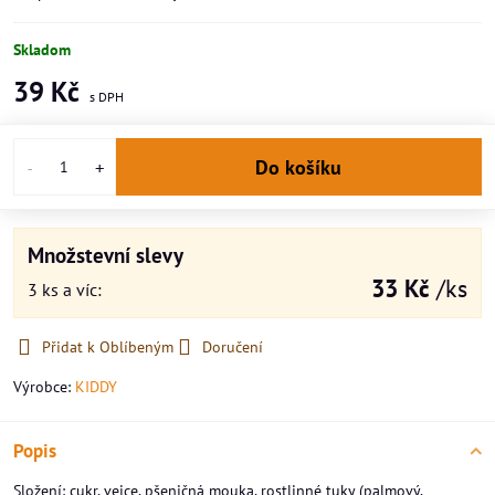
Skladom
39 Kč
Do košíku
Množstevní slevy
33 Kč
/ks
3
ks
a víc
:
Přidat k Oblíbeným
Doručení
Výrobce:
KIDDY
Popis
Složení: cukr, vejce, pšeničná mouka, rostlinné tuky (palmový,