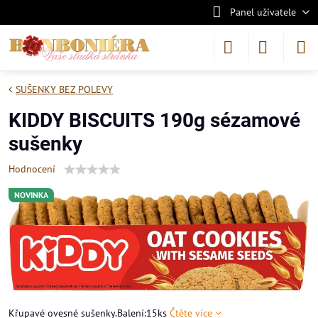
Panel uživatele
SUŠENKY BEZ POLEVY
KIDDY BISCUITS 190g sézamové
sušenky
Hodnocení
NOVINKA
Křupavé ovesné sušenky.Balení:15ks
Čtěte více