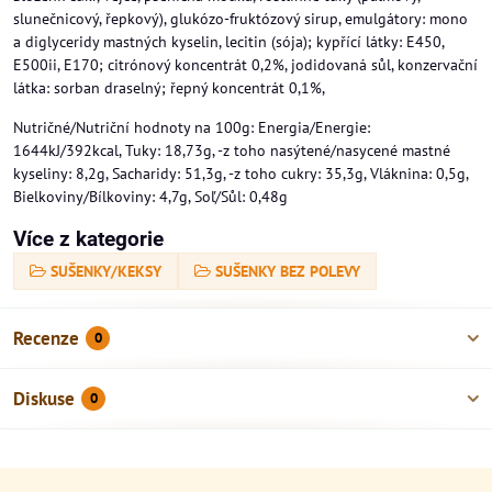
slunečnicový, řepkový), glukózo-fruktózový sirup, emulgátory: mono
a diglyceridy mastných kyselin, lecitin (sója); kypřící látky: E450,
E500ii, E170; citrónový koncentrát 0,2%, jodidovaná sůl, konzervační
látka: sorban draselný; řepný koncentrát 0,1%,
Nutričné/Nutriční hodnoty na 100g: Energia/Energie:
1644kJ/392kcal, Tuky: 18,73g, -z toho nasýtené/nasycené mastné
kyseliny: 8,2g, Sacharidy: 51,3g, -z toho cukry: 35,3g, Vláknina: 0,5g,
Bielkoviny/Bílkoviny: 4,7g, Soľ/Sůl: 0,48g
Více z kategorie
SUŠENKY/KEKSY
SUŠENKY BEZ POLEVY
Recenze
0
Diskuse
0