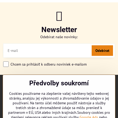
Newsletter
Odebírat naše novinky:
Odebírat
Chcem sa prihlásiť k odberu noviniek e-mailom
Předvolby soukromí
TITULKA
O NÁS
Cookies používame na zlepšenie vašej návštevy tejto webovej
CUKRONOVINKY
stránky, analýzu jej výkonnosti a zhromažďovanie údajov o jej
DORUČENÍ OBJEDNÁVKY
používaní. Na tento účel môžeme použiť nástroje a služby
REKLAMAČNÍ ŘÁD
tretích strán a zhromaždené údaje sa môžu preniesť k
partnerom v EÚ, USA alebo iných krajinách.Soubory cookies pro
OBCHODNÍ PODMÍNKY
zlepšení relevance reklam využívají služby
Google Ads
nebo