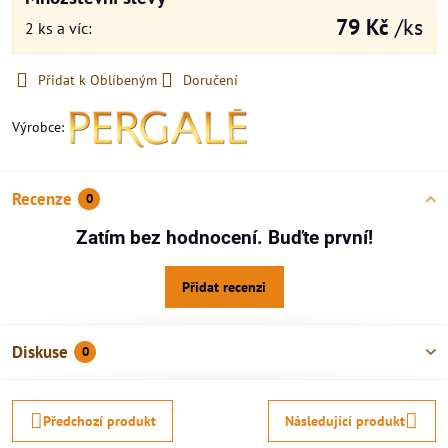
79 Kč
/ks
2
ks
a víc
:
Přidat k Oblíbeným
Doručení
Výrobce:
Recenze
0
Zatím bez hodnocení. Buďte první!
Přidat recenzi
Diskuse
0
Předchozí produkt
Následující produkt