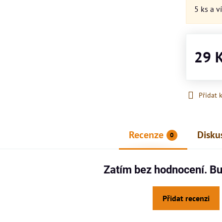
5
ks
a v
29 
Přidat 
Recenze
Disku
0
Zatím bez hodnocení. Bu
Přidat recenzi