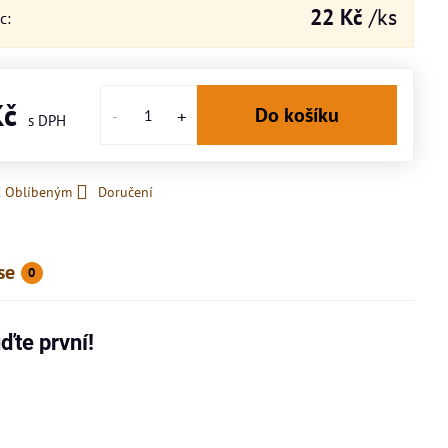
22 Kč
/ks
íc
:
Kč
Do košíku
k Oblíbeným
Doručení
se
0
ďte první!