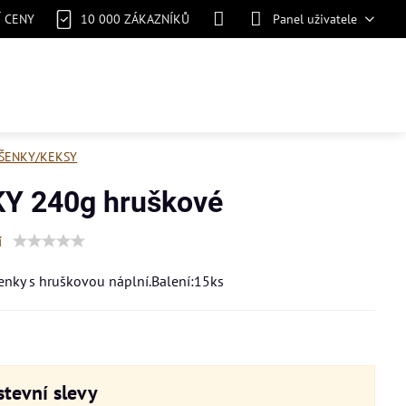
Í CENY
10 000 ZÁKAZNÍKŮ
Panel uživatele
ŠENKY/KEKSY
Y 240g hruškové
í
nky s hruškovou náplní.Balení:15ks
tevní slevy