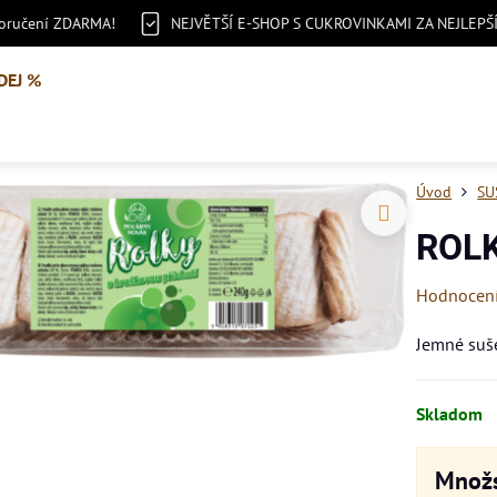
doručení ZDARMA!
NEJVĚTŠÍ E-SHOP S CUKROVINKAMI ZA NEJLEPŠ
DEJ %
Úvod
SU
ROLK
Hodnocen
Jemné suše
Skladom
Množs