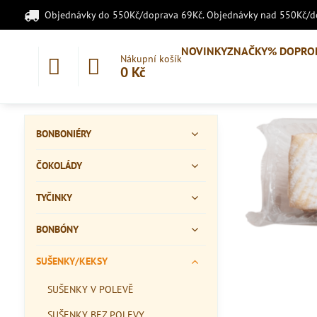
Objednávky do 550Kč/doprava 69Kč. Objednávky nad 550Kč/
NOVINKY
ZNAČKY
% DOPRO
Nákupní košík
0 Kč
BONBONIÉRY
ČOKOLÁDY
TYČINKY
BONBÓNY
SUŠENKY/KEKSY
SUŠENKY V POLEVĚ
SUŠENKY BEZ POLEVY