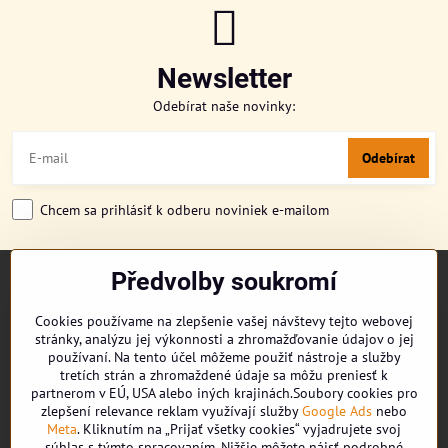
Newsletter
Odebírat naše novinky:
Odebírat
Chcem sa prihlásiť k odberu noviniek e-mailom
Předvolby soukromí
TITULKA
O NÁS
Cookies používame na zlepšenie vašej návštevy tejto webovej
CUKRONOVINKY
stránky, analýzu jej výkonnosti a zhromažďovanie údajov o jej
DORUČENÍ OBJEDNÁVKY
používaní. Na tento účel môžeme použiť nástroje a služby
REKLAMAČNÍ ŘÁD
tretích strán a zhromaždené údaje sa môžu preniesť k
partnerom v EÚ, USA alebo iných krajinách.Soubory cookies pro
OBCHODNÍ PODMÍNKY
zlepšení relevance reklam využívají služby
Google Ads
nebo
KONTAKT
Meta
. Kliknutím na „Prijať všetky cookies“ vyjadrujete svoj
súhlas s týmto spracovaním. Nižšie môžete nájsť podrobné