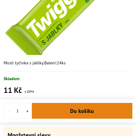
Müsli tyčinka s jablky.Baleni:24ks
Skladom
11 Kč
Do košíku
Množstevní slevy