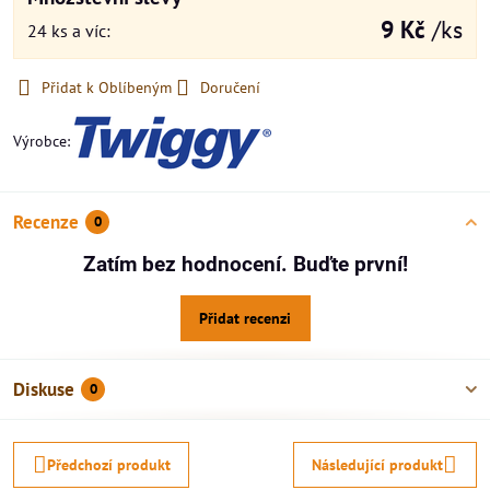
9 Kč
/ks
24
ks
a víc
:
Přidat k Oblíbeným
Doručení
Výrobce:
Recenze
0
Zatím bez hodnocení. Buďte první!
Přidat recenzi
Diskuse
0
Předchozí produkt
Následující produkt