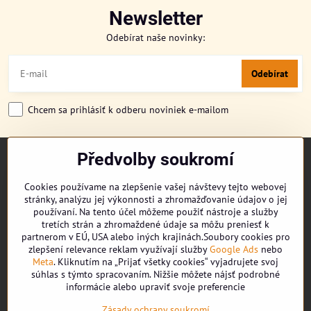
Newsletter
Odebírat naše novinky:
Odebírat
Chcem sa prihlásiť k odberu noviniek e-mailom
Předvolby soukromí
TITULKA
O NÁS
Cookies používame na zlepšenie vašej návštevy tejto webovej
CUKRONOVINKY
stránky, analýzu jej výkonnosti a zhromažďovanie údajov o jej
DORUČENÍ OBJEDNÁVKY
používaní. Na tento účel môžeme použiť nástroje a služby
REKLAMAČNÍ ŘÁD
tretích strán a zhromaždené údaje sa môžu preniesť k
partnerom v EÚ, USA alebo iných krajinách.Soubory cookies pro
OBCHODNÍ PODMÍNKY
zlepšení relevance reklam využívají služby
Google Ads
nebo
KONTAKT
Meta
. Kliknutím na „Prijať všetky cookies“ vyjadrujete svoj
súhlas s týmto spracovaním. Nižšie môžete nájsť podrobné
informácie alebo upraviť svoje preferencie
Facebook
Zásady ochrany soukromí