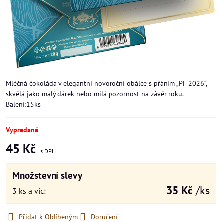
Mléčná čokoláda v elegantní novoroční obálce s přáním „PF 2026“,
skvělá jako malý dárek nebo milá pozornost na závěr roku.
Balení:15ks
Vypredané
45 Kč
Množstevní slevy
35 Kč
/ks
3
ks
a víc
:
Přidat k Oblíbeným
Doručení