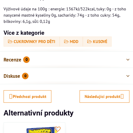
Výživové údaje na 100g : energie: 1367kJ/322kcal, tuky: 0g - z toho
nasycené mastné kyseliny 0g, sacharidy: 74g - z toho cukry: 54g,
bílkoviny: 6,1g, sůl: 0,12g
Více z kategorie
CUKROVINKY PRO DĚTI
MDD
KUSOVÉ
Recenze
0
Diskuse
0
Předchozí produkt
Následující produkt
Alternativní produkty