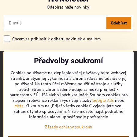
Odebírat naše novinky:
Odebírat
Chcem sa prihlásiť k odberu noviniek e-mailom
Předvolby soukromí
TITULKA
O NÁS
Cookies používame na zlepšenie vašej návštevy tejto webovej
CUKRONOVINKY
stránky, analýzu jej výkonnosti a zhromažďovanie údajov o jej
DORUČENÍ OBJEDNÁVKY
používaní. Na tento účel môžeme použiť nástroje a služby
REKLAMAČNÍ ŘÁD
tretích strán a zhromaždené údaje sa môžu preniesť k
partnerom v EÚ, USA alebo iných krajinách.Soubory cookies pro
OBCHODNÍ PODMÍNKY
zlepšení relevance reklam využívají služby
Google Ads
nebo
KONTAKT
Meta
. Kliknutím na „Prijať všetky cookies“ vyjadrujete svoj
súhlas s týmto spracovaním. Nižšie môžete nájsť podrobné
informácie alebo upraviť svoje preferencie
Facebook
Zásady ochrany soukromí
Youtube