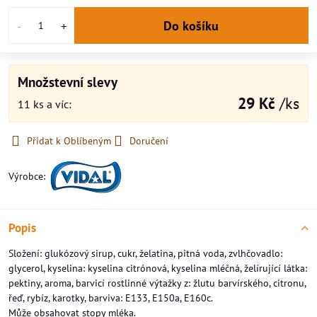
Do košíku
Množstevní slevy
29 Kč
/ks
11
ks
a víc
:
Přidat k Oblíbeným
Doručení
Výrobce:
Popis
Složení: glukózový sirup, cukr, želatina, pitná voda, zvlhčovadlo:
glycerol, kyselina: kyselina citrónová, kyselina mléčná, želírující látka:
pektiny, aroma, barvicí rostlinné výtažky z: žlutu barvírského, citronu,
řeď, rybíz, karotky, barviva: E133, E150a, E160c.
Může obsahovat stopy mléka.