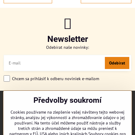
Newsletter
Odebírat naše novinky:
Odebírat
Chcem sa prihlásiť k odberu noviniek e-mailom
Předvolby soukromí
TITULKA
O NÁS
Cookies používame na zlepšenie vašej návštevy tejto webovej
CUKRONOVINKY
stránky, analýzu jej výkonnosti a zhromažďovanie údajov o jej
DORUČENÍ OBJEDNÁVKY
používaní. Na tento účel môžeme použiť nástroje a služby
REKLAMAČNÍ ŘÁD
tretích strán a zhromaždené údaje sa môžu preniesť k
partnerom v EÚ, USA alebo iných krajinách.Soubory cookies pro
OBCHODNÍ PODMÍNKY