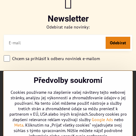
Newsletter
Odebírat naše novinky:
Odebírat
Chcem sa prihlásiť k odberu noviniek e-mailom
Předvolby soukromí
TITULKA
O NÁS
Cookies používame na zlepšenie vašej návštevy tejto webovej
CUKRONOVINKY
stránky, analýzu jej výkonnosti a zhromažďovanie údajov o jej
DORUČENÍ OBJEDNÁVKY
používaní. Na tento účel môžeme použiť nástroje a služby
REKLAMAČNÍ ŘÁD
tretích strán a zhromaždené údaje sa môžu preniesť k
partnerom v EÚ, USA alebo iných krajinách.Soubory cookies pro
OBCHODNÍ PODMÍNKY
zlepšení relevance reklam využívají služby
Google Ads
nebo
KONTAKT
Meta
. Kliknutím na „Prijať všetky cookies“ vyjadrujete svoj
súhlas s týmto spracovaním. Nižšie môžete nájsť podrobné