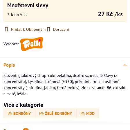
Množstevní slevy
27 Kč
/ks
3
ks
a víc
:
Přidat k Oblíbeným
Doručení
Výrobce:
Popis
Složení: glukózový sirup, cukr, želatina, dextróza, ovocné šťávy (z
koncentrátu), kyselina citrónová (E330), přírodní aroma, rostlinné
koncentráty (spirulina, jablko, černá mrkev), zinek, vitamín B6, extrakt
z maté, leštia.
Více z kategorie
BONBÓNY
ŽELÉ BONBÓNY
MDD