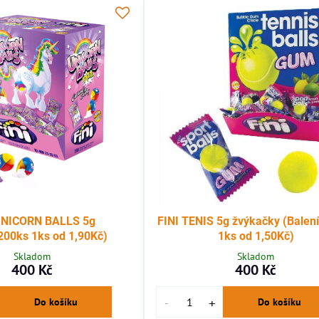
UNICORN BALLS 5g
FINI TENIS 5g žvýkačky (Balen
200ks 1ks od 1,90Kč)
1ks od 1,50Kč)
Skladom
Skladom
400 Kč
400 Kč
Do košíku
Do košíku