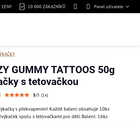
Í CENY
10 000 ZÁKAZNÍKŮ
Panel uživatele
ÝKAČKY
ZY GUMMY TATTOOS 50g
ačky s tetovačkou
í
5
/
5
(
1
x)
výkačky s překvapením! Každé balení obsahuje 10ks
výkaček spolu s tetovačkami pro děti. Balení: 16ks