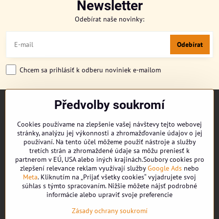
Newsletter
Odebírat naše novinky:
Odebírat
Chcem sa prihlásiť k odberu noviniek e-mailom
Předvolby soukromí
TITULKA
O NÁS
Cookies používame na zlepšenie vašej návštevy tejto webovej
CUKRONOVINKY
stránky, analýzu jej výkonnosti a zhromažďovanie údajov o jej
DORUČENÍ OBJEDNÁVKY
používaní. Na tento účel môžeme použiť nástroje a služby
REKLAMAČNÍ ŘÁD
tretích strán a zhromaždené údaje sa môžu preniesť k
partnerom v EÚ, USA alebo iných krajinách.Soubory cookies pro
OBCHODNÍ PODMÍNKY
zlepšení relevance reklam využívají služby
Google Ads
nebo
KONTAKT
Meta
. Kliknutím na „Prijať všetky cookies“ vyjadrujete svoj
súhlas s týmto spracovaním. Nižšie môžete nájsť podrobné
informácie alebo upraviť svoje preferencie
Facebook
Zásady ochrany soukromí
Youtube