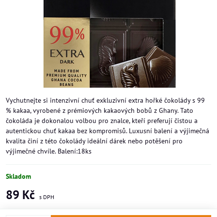
Vychutnejte si intenzivní chuť exkluzivní extra hořké čokolády s 99
% kakaa, vyrobené z prémiových kakaových bobů z Ghany. Tato
čokoláda je dokonalou volbou pro znalce, kteří preferují čistou a
autentickou chuť kakaa bez kompromisů. Luxusní balení a výjimečná
kvalita činí z této čokolády ideální dárek nebo potěšení pro
výjimečné chvíle. Balení:18ks
Skladom
89 Kč