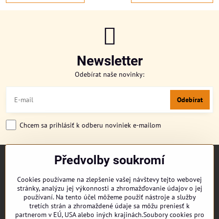
Newsletter
Odebírat naše novinky:
Odebírat
Chcem sa prihlásiť k odberu noviniek e-mailom
Předvolby soukromí
TITULKA
O NÁS
Cookies používame na zlepšenie vašej návštevy tejto webovej
CUKRONOVINKY
stránky, analýzu jej výkonnosti a zhromažďovanie údajov o jej
DORUČENÍ OBJEDNÁVKY
používaní. Na tento účel môžeme použiť nástroje a služby
REKLAMAČNÍ ŘÁD
tretích strán a zhromaždené údaje sa môžu preniesť k
partnerom v EÚ, USA alebo iných krajinách.Soubory cookies pro
OBCHODNÍ PODMÍNKY