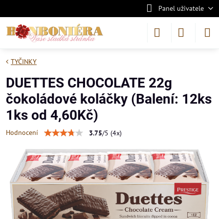
Panel uživatele
TYČINKY
DUETTES CHOCOLATE 22g
čokoládové koláčky (Balení: 12ks
1ks od 4,60Kč)
Hodnocení
3.75
/
5
(
4
x)