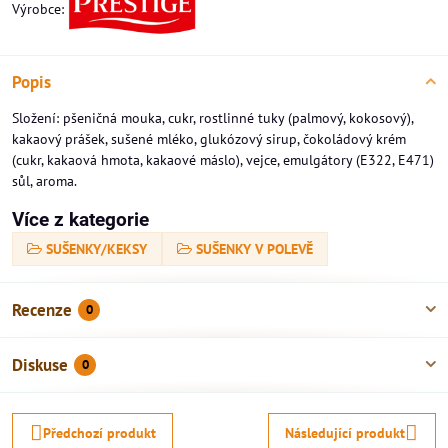
Výrobce:
Popis
Složení: pšeničná mouka, cukr, rostlinné tuky (palmový, kokosový),
kakaový prášek, sušené mléko, glukózový sirup, čokoládový krém
(cukr, kakaová hmota, kakaové máslo), vejce, emulgátory (E322, E471)
sůl, aroma.
Více z kategorie
SUŠENKY/KEKSY
SUŠENKY V POLEVĚ
Recenze
0
Diskuse
0
Předchozí produkt
Následující produkt