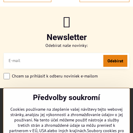
Newsletter
Odebírat naše novinky:
Odebírat
Chcem sa prihlásiť k odberu noviniek e-mailom
Předvolby soukromí
TITULKA
O NÁS
Cookies používame na zlepšenie vašej návštevy tejto webovej
CUKRONOVINKY
stránky, analýzu jej výkonnosti a zhromažďovanie údajov o jej
DORUČENÍ OBJEDNÁVKY
používaní. Na tento účel môžeme použiť nástroje a služby
REKLAMAČNÍ ŘÁD
tretích strán a zhromaždené údaje sa môžu preniesť k
partnerom v EÚ, USA alebo iných krajinách.Soubory cookies pro
OBCHODNÍ PODMÍNKY