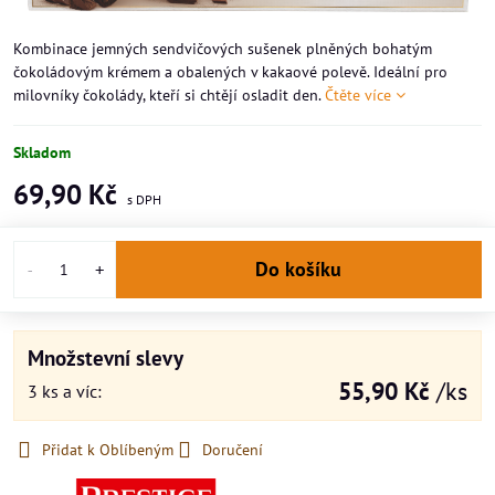
Kombinace jemných sendvičových sušenek plněných bohatým
čokoládovým krémem a obalených v kakaové polevě. Ideální pro
milovníky čokolády, kteří si chtějí osladit den.
Čtěte více
Skladom
69,90 Kč
Do košíku
Množstevní slevy
55,90 Kč
/ks
3
ks
a víc
:
Přidat k Oblíbeným
Doručení