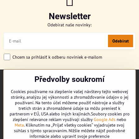
Newsletter
Odebírat naše novinky:
Odebírat
Chcem sa prihlásiť k odberu noviniek e-mailom
Předvolby soukromí
TITULKA
O NÁS
Cookies používame na zlepšenie vašej návštevy tejto webovej
CUKRONOVINKY
stránky, analýzu jej výkonnosti a zhromažďovanie údajov o jej
DORUČENÍ OBJEDNÁVKY
používaní. Na tento účel môžeme použiť nástroje a služby
REKLAMAČNÍ ŘÁD
tretích strán a zhromaždené údaje sa môžu preniesť k
partnerom v EÚ, USA alebo iných krajinách.Soubory cookies pro
OBCHODNÍ PODMÍNKY
zlepšení relevance reklam využívají služby
Google Ads
nebo
KONTAKT
Meta
. Kliknutím na „Prijať všetky cookies“ vyjadrujete svoj
súhlas s týmto spracovaním. Nižšie môžete nájsť podrobné
informácie alebo upraviť svoje preferencie