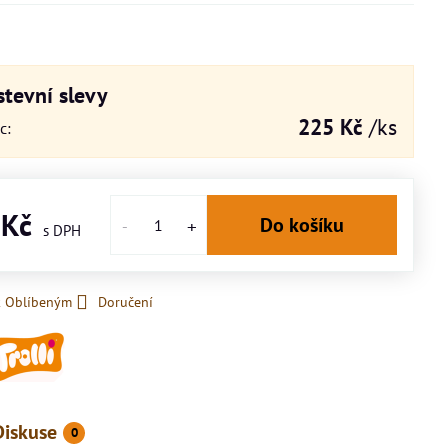
tevní slevy
225 Kč
/ks
íc
:
 Kč
Do košíku
k Oblíbeným
Doručení
Diskuse
0