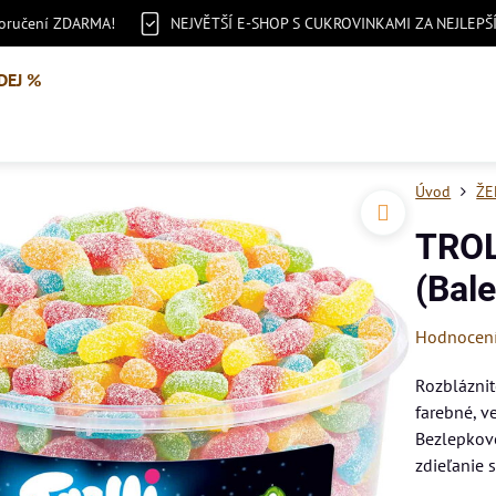
doručení ZDARMA!
NEJVĚTŠÍ E-SHOP S CUKROVINKAMI ZA NEJLEPŠ
DEJ %
Úvod
ŽE
TROL
(Bal
Hodnocen
Rozbláznit
farebné, v
Bezlepkové
zdieľanie 