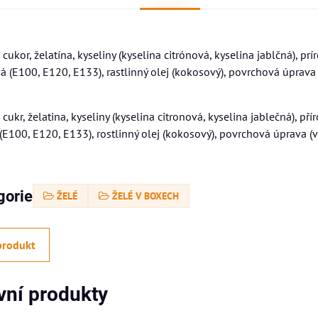
cukor, želatína, kyseliny (kyselina citrónová, kyselina jablčná), prí
vá (E100, E120, E133), rastlinný olej (kokosový), povrchová úprava 
cukr, želatina, kyseliny (kyselina citronová, kyselina jablečná), pří
 (E100, E120, E133), rostlinný olej (kokosový), povrchová úprava (v
gorie
ŽELÉ
ŽELÉ V BOXECH
produkt
ivní produkty