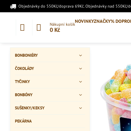
Objednávky do 550Kč/doprava 69Kč. Objednávky nad 550Kč/
NOVINKY
ZNAČKY
% DOPRO
Nákupní košík
0 Kč
BONBONIÉRY
ČOKOLÁDY
TYČINKY
BONBÓNY
SUŠENKY/KEKSY
PEKÁRNA