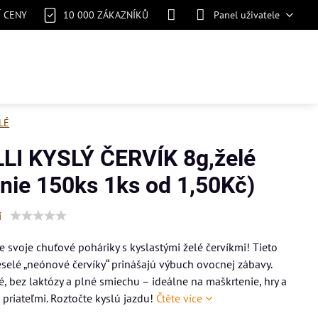
Í CENY
10 000 ZÁKAZNÍKŮ
Panel uživatele
LÉ
LI KYSLÝ ČERVÍK 8g,želé
enie 150ks 1ks od 1,50Kč)
í
e svoje chuťové poháriky s kyslastými želé červíkmi! Tieto
eselé „neónové červíky“ prinášajú výbuch ovocnej zábavy.
, bez laktózy a plné smiechu – ideálne na maškrtenie, hry a
s priateľmi. Roztočte kyslú jazdu!
Čtěte více