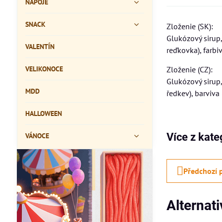
NÁPOJE
SNACK
Zloženie (SK):
Glukózový sirup, 
VALENTÍN
reďkovka), farbi
VELIKONOCE
Zloženie (CZ):
Glukózový sirup, 
MDD
ředkev), barviva
HALLOWEEN
Více z kate
VÁNOCE
Předchozí 
Alternat