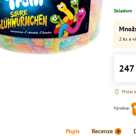
Skladom
Množs
2
ks
a v
247
Přidat 
Výrobce:
Popis
Recenze
0