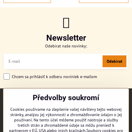
Newsletter
Odebírat naše novinky:
Odebírat
Chcem sa prihlásiť k odberu noviniek e-mailom
Předvolby soukromí
TITULKA
O NÁS
Cookies používame na zlepšenie vašej návštevy tejto webovej
CUKRONOVINKY
stránky, analýzu jej výkonnosti a zhromažďovanie údajov o jej
DORUČENÍ OBJEDNÁVKY
používaní. Na tento účel môžeme použiť nástroje a služby
REKLAMAČNÍ ŘÁD
tretích strán a zhromaždené údaje sa môžu preniesť k
partnerom v EÚ, USA alebo iných krajinách.Soubory cookies pro
OBCHODNÍ PODMÍNKY