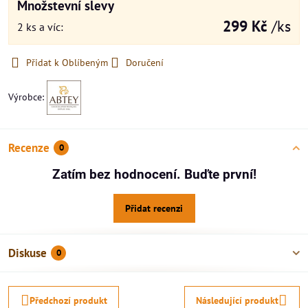
Množstevní slevy
299 Kč
/ks
2
ks
a víc
:
Přidat k Oblíbeným
Doručení
Výrobce:
Recenze
0
Zatím bez hodnocení. Buďte první!
Přidat recenzi
Diskuse
0
Předchozí produkt
Následující produkt