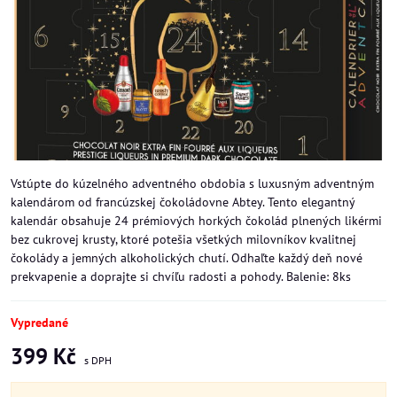
Vstúpte do kúzelného adventného obdobia s luxusným adventným
kalendárom od francúzskej čokoládovne Abtey. Tento elegantný
kalendár obsahuje 24 prémiových horkých čokolád plnených likérmi
bez cukrovej krusty, ktoré potešia všetkých milovníkov kvalitnej
čokolády a jemných alkoholických chutí. Odhaľte každý deň nové
prekvapenie a doprajte si chvíľu radosti a pohody. Balenie: 8ks
Vypredané
399 Kč