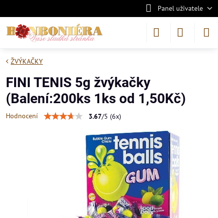
Panel uživatele
ŽVÝKAČKY
FINI TENIS 5g žvýkačky
(Balení:200ks 1ks od 1,50Kč)
Hodnocení
3.67
/
5
(
6
x)