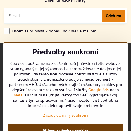
Odebírat naše novinky:
Odebírat
Chcem sa prihlásiť k odberu noviniek e-mailom
Předvolby soukromí
TITULKA
O NÁS
Cookies používame na zlepšenie vašej návštevy tejto webovej
CUKRONOVINKY
stránky, analýzu jej výkonnosti a zhromažďovanie údajov o jej
DORUČENÍ OBJEDNÁVKY
používaní. Na tento účel môžeme použiť nástroje a služby
REKLAMAČNÍ ŘÁD
tretích strán a zhromaždené údaje sa môžu preniesť k
partnerom v EÚ, USA alebo iných krajinách.Soubory cookies pro
OBCHODNÍ PODMÍNKY
zlepšení relevance reklam využívají služby
Google Ads
nebo
KONTAKT
Meta
. Kliknutím na „Prijať všetky cookies“ vyjadrujete svoj
súhlas s týmto spracovaním. Nižšie môžete nájsť podrobné
informácie alebo upraviť svoje preferencie
Facebook
Zásady ochrany soukromí
Youtube
Přijmout všechny cookies