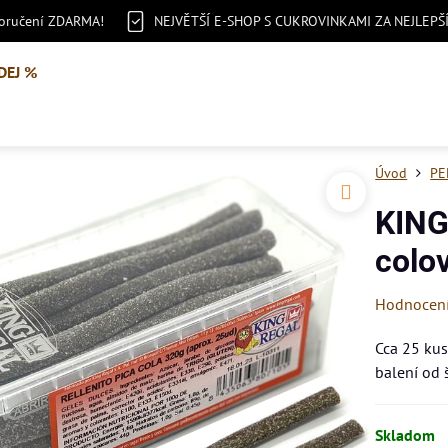
doručení ZDARMA!
NEJVĚTŠÍ E-SHOP S CUKROVINKAMI ZA NEJLEPŠ
DEJ %
Úvod
PE
KING
colo
Hodnocen
Cca 25 kus
balení od 
Skladom