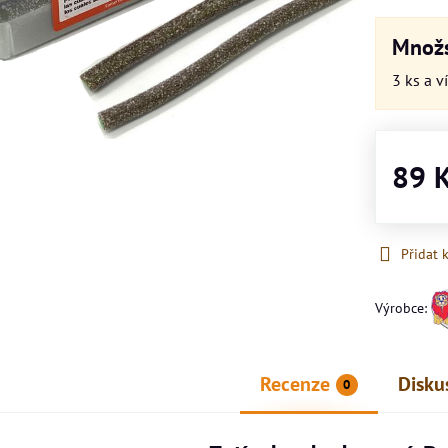
Množs
3
ks
a v
89 
Přidat 
Výrobce:
Recenze
Disku
0