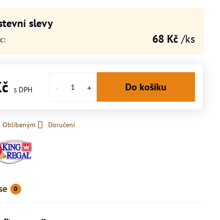
tevní slevy
68 Kč
/ks
íc
:
Kč
Do košíku
k Oblíbeným
Doručení
se
0