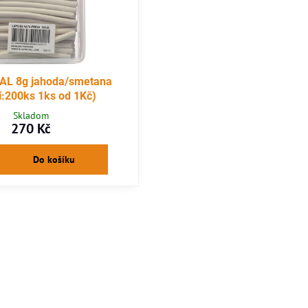
AL 8g jahoda/smetana
í:200ks 1ks od 1Kč)
Skladom
270 Kč
Do košíku