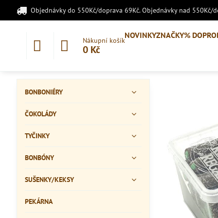
Objednávky do 550Kč/doprava 69Kč. Objednávky nad 550Kč/
NOVINKY
ZNAČKY
% DOPRO
Nákupní košík
0 Kč
BONBONIÉRY
ČOKOLÁDY
TYČINKY
BONBÓNY
SUŠENKY/KEKSY
PEKÁRNA