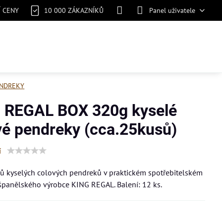
Í CENY
10 000 ZÁKAZNÍKŮ
Panel uživatele
NDREKY
 REGAL BOX 320g kyselé
vé pendreky (cca.25kusů)
í
ů kyselých colových pendreků v praktickém spotřebitelském
španělského výrobce KING REGAL. Balení: 12 ks.