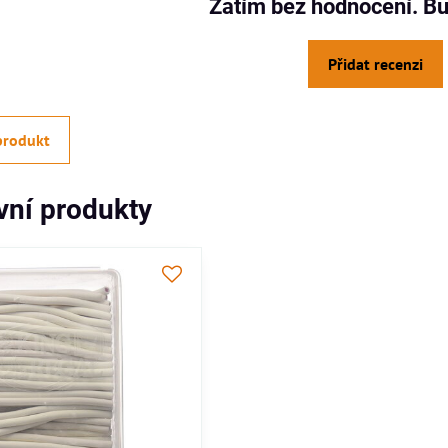
Zatím bez hodnocení. Bu
Přidat recenzi
produkt
ivní produkty