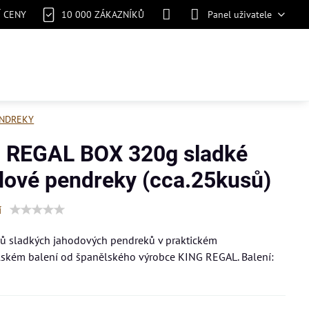
Í CENY
10 000 ZÁKAZNÍKŮ
Panel uživatele
NDREKY
 REGAL BOX 320g sladké
dové pendreky (cca.25kusů)
í
sů sladkých jahodových pendreků v praktickém
lském balení od španělského výrobce KING REGAL. Balení: