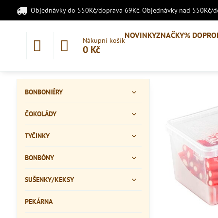
Objednávky do 550Kč/doprava 69Kč. Objednávky nad 550Kč/
NOVINKY
ZNAČKY
% DOPRO
Nákupní košík
0 Kč
BONBONIÉRY
ČOKOLÁDY
TYČINKY
BONBÓNY
SUŠENKY/KEKSY
PEKÁRNA