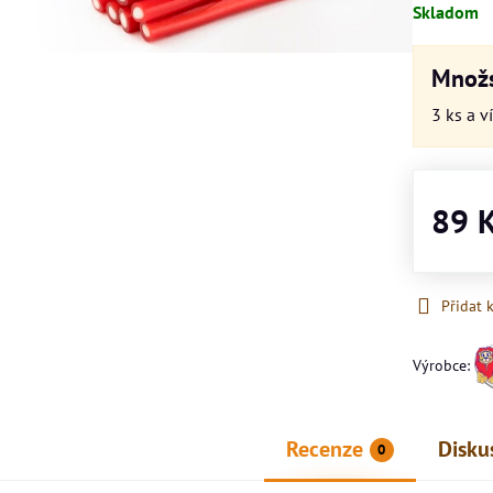
Skladom
Množs
3
ks
a v
89 
Přidat 
Výrobce:
Recenze
Disku
0