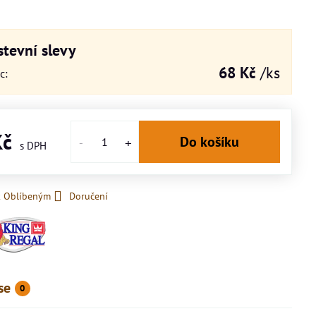
tevní slevy
68 Kč
/ks
íc
:
Kč
Do košíku
k Oblíbeným
Doručení
se
0