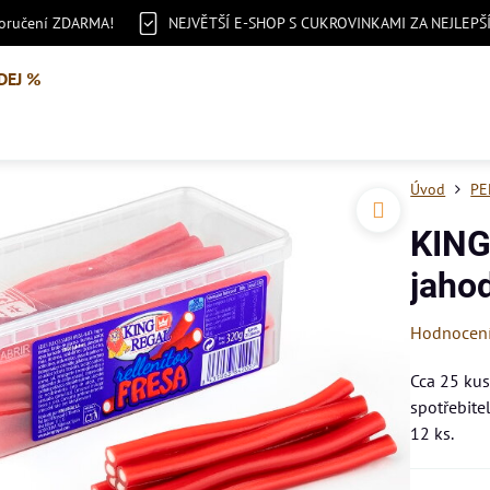
doručení ZDARMA!
NEJVĚTŠÍ E-SHOP S CUKROVINKAMI ZA NEJLEPŠ
DEJ %
Úvod
PE
KING
jaho
Hodnocen
Cca 25 ku
spotřebite
12 ks.