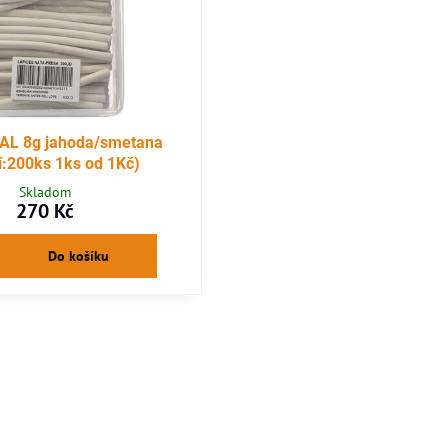
AL 8g jahoda/smetana
í:200ks 1ks od 1Kč)
Skladom
270 Kč
Do košíku