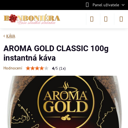
Panel uživatele
KÁVA
AROMA GOLD CLASSIC 100g
instantná káva
Hodnocení
4
/
5
(
1
x)