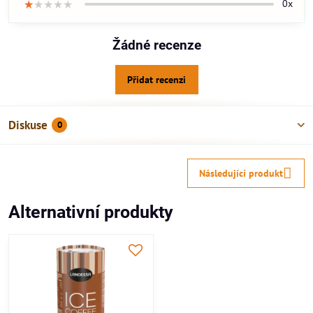
★★★★★
★★★★★
★★★★★
0x
Žádné recenze
Přidat recenzi
Diskuse
0
Následující produkt
Alternativní produkty