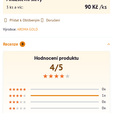
90 Kč
/ks
3
ks
a víc
:
Přidat k Oblíbeným
Doručení
Výrobce:
AROMA GOLD
Recenze
0
Hodnocení produktu
4/5
★★★★★
★★★★★
★★★★★
★★★★★
★★★★★
★★★★★
0x
★★★★★
★★★★★
★★★★★
1x
★★★★★
★★★★★
★★★★★
0x
★★★★★
★★★★★
★★★★★
0x