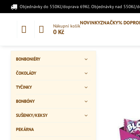
Objednávky do 550Kč/doprava 69Kč. Objednávky nad 550Kč/
NOVINKY
ZNAČKY
% DOPRO
Nákupní košík
0 Kč
BONBONIÉRY
ČOKOLÁDY
TYČINKY
BONBÓNY
SUŠENKY/KEKSY
PEKÁRNA