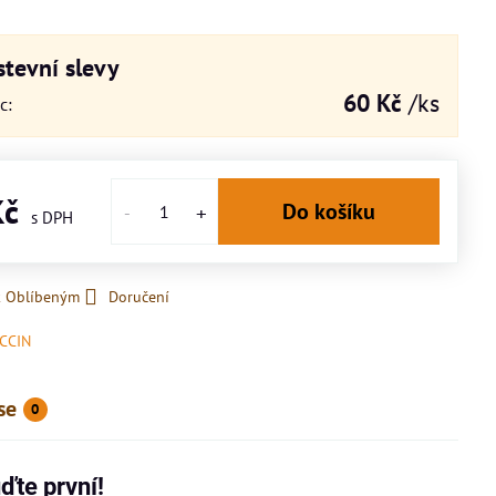
tevní slevy
60 Kč
/ks
íc
:
Kč
Do košíku
k Oblíbeným
Doručení
CCIN
se
0
ďte první!