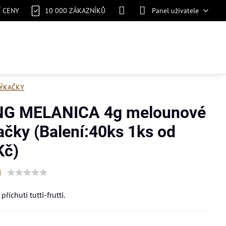
Í CENY
10 000 ZÁKAZNÍKŮ
Panel uživatele
ÝKAČKY
G MELANICA 4g melounové
ačky (Balení:40ks 1ks od
Kč)
í
příchutí tutti-frutti.