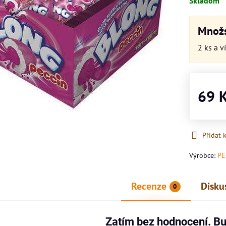
Skladom
Množs
2
ks
a v
69 
Přidat 
Výrobce:
PE
Recenze
Disku
0
Zatím bez hodnocení. Bu