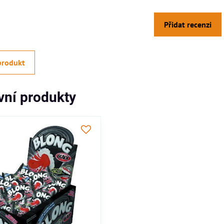
Přidat recenzi
produkt
ivní produkty