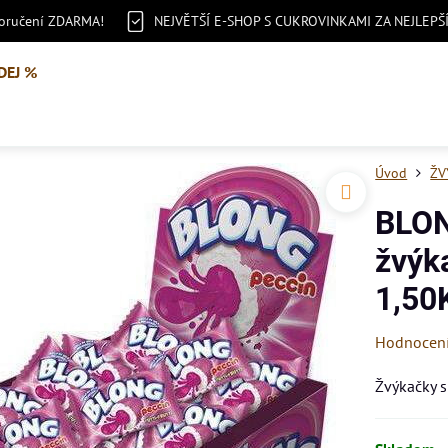
doručení ZDARMA!
NEJVĚTŠÍ E-SHOP S CUKROVINKAMI ZA NEJLEPŠ
DEJ %
Úvod
ŽV
BLON
žvýk
1,50
Hodnocen
Žvýkačky s 