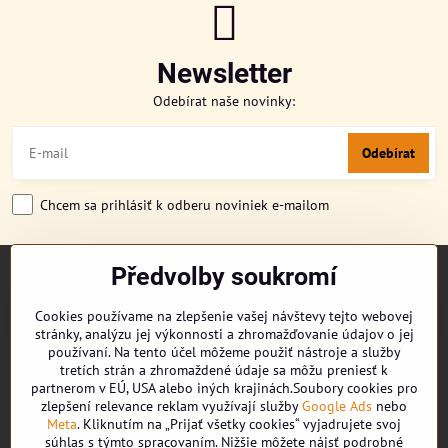
Newsletter
Odebírat naše novinky:
Odebírat
Chcem sa prihlásiť k odberu noviniek e-mailom
Předvolby soukromí
TITULKA
O NÁS
Cookies používame na zlepšenie vašej návštevy tejto webovej
CUKRONOVINKY
stránky, analýzu jej výkonnosti a zhromažďovanie údajov o jej
DORUČENÍ OBJEDNÁVKY
používaní. Na tento účel môžeme použiť nástroje a služby
REKLAMAČNÍ ŘÁD
tretích strán a zhromaždené údaje sa môžu preniesť k
partnerom v EÚ, USA alebo iných krajinách.Soubory cookies pro
OBCHODNÍ PODMÍNKY
zlepšení relevance reklam využívají služby
Google Ads
nebo
KONTAKT
Meta
. Kliknutím na „Prijať všetky cookies“ vyjadrujete svoj
súhlas s týmto spracovaním. Nižšie môžete nájsť podrobné