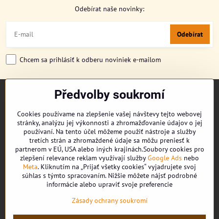
Odebírat naše novinky:
Odebírat
Chcem sa prihlásiť k odberu noviniek e-mailom
Předvolby soukromí
TITULKA
O NÁS
Cookies používame na zlepšenie vašej návštevy tejto webovej
CUKRONOVINKY
stránky, analýzu jej výkonnosti a zhromažďovanie údajov o jej
DORUČENÍ OBJEDNÁVKY
používaní. Na tento účel môžeme použiť nástroje a služby
REKLAMAČNÍ ŘÁD
tretích strán a zhromaždené údaje sa môžu preniesť k
partnerom v EÚ, USA alebo iných krajinách.Soubory cookies pro
OBCHODNÍ PODMÍNKY
zlepšení relevance reklam využívají služby
Google Ads
nebo
KONTAKT
Meta
. Kliknutím na „Prijať všetky cookies“ vyjadrujete svoj
súhlas s týmto spracovaním. Nižšie môžete nájsť podrobné
informácie alebo upraviť svoje preferencie
Facebook
Zásady ochrany soukromí
Youtube