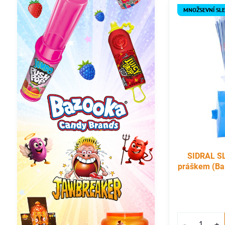
MNOŽSEVNÍ SL
SIDRAL S
práškem (Bal