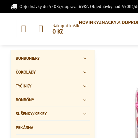
Objednávky do 550Kč/doprava 69Kč. Objednávky nad 550Kč/
NOVINKY
ZNAČKY
% DOPRO
Nákupní košík
0 Kč
BONBONIÉRY
ČOKOLÁDY
TYČINKY
BONBÓNY
SUŠENKY/KEKSY
PEKÁRNA