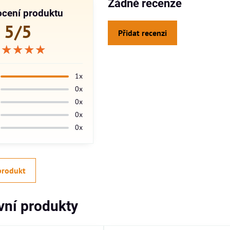
Žádné recenze
cení produktu
5/5
Přidat recenzi
★★★★★
★★★★★
★★★★★
1x
0x
0x
0x
0x
produkt
ivní produkty