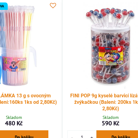
EVA
LÁMKA 13 g s ovocným
FINI POP 9g kyselé barvicí líz
ení:160ks 1ks od 2,80Kč)
žvýkačkou (Balení: 200ks 1k
2,80Kč)
Skladom
Skladom
480 Kč
590 Kč
Do košíku
Do košíku