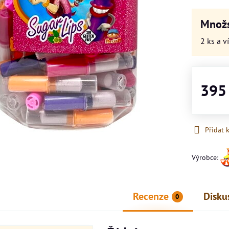
Množs
2
ks
a v
395
Přidat 
Výrobce:
Recenze
Disku
0