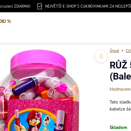
doručení ZDARMA!
NEJVĚTŠÍ E-SHOP S CUKROVINKAMI ZA NEJLEPŠ
DEJ %
Úvod
CU
RŮŽ 
(Bal
Hodnocen
Tato sladk
kabelce žá
Skladom