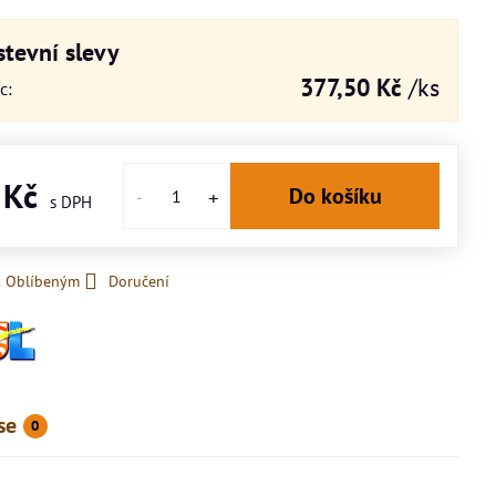
tevní slevy
377,50 Kč
/ks
íc
:
 Kč
Do košíku
k Oblíbeným
Doručení
se
0