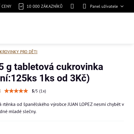
Í CENY
10 000 ZÁKAZNÍKŮ
Panel uživatele
KROVINKY PRO DĚTI
5 g tabletová cukrovinka
ení:125ks 1ks od 3Kč)
í
5
/
5
(
1
x)
á rtěnka od španělského výrobce JUAN LOPEZ nesmí chybět v
dné mladé slečny.