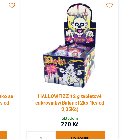
átko se
HALLOWFIZZ 12 g tabletové
s od
cukrovinky(Balení:12ks 1ks od
2,35Kč)
Skladom
270 Kč
Do košíku