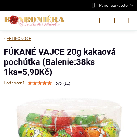
Panel uživatele
VELIKONOCE
FÚKANÉ VAJCE 20g kakaová
pochúťka (Balenie:38ks
1ks=5,90Kč)
Hodnocení
5
/
5
(
1
x)