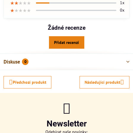
★★★★★
★★★★★
★★★★★
1x
★★★★★
★★★★★
★★★★★
0x
Žádné recenze
Přidat recenzi
Diskuse
0
Předchozí produkt
Následující produkt
Newsletter
Odebírat naše novinky: