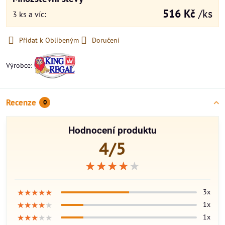
516 Kč
/ks
3
ks
a víc
:
Přidat k Oblíbeným
Doručení
Výrobce:
Recenze
0
Hodnocení produktu
4/5
★★★★★
★★★★★
★★★★★
★★★★★
★★★★★
★★★★★
3x
★★★★★
★★★★★
★★★★★
1x
★★★★★
★★★★★
★★★★★
1x