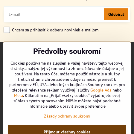
Odebírat
Chcem sa prihlásiť k odberu noviniek e-mailom
Předvolby soukromí
TITULKA
O NÁS
Cookies používame na zlepšenie vašej návštevy tejto webovej
CUKRONOVINKY
stránky, analýzu jej výkonnosti a zhromažďovanie údajov o jej
DORUČENÍ OBJEDNÁVKY
používaní. Na tento účel môžeme použiť nástroje a služby
REKLAMAČNÍ ŘÁD
tretích strán a zhromaždené údaje sa môžu preniesť k
partnerom v EÚ, USA alebo iných krajinách.Soubory cookies pro
OBCHODNÍ PODMÍNKY
zlepšení relevance reklam využívají služby
Google Ads
nebo
KONTAKT
Meta
. Kliknutím na „Prijať všetky cookies“ vyjadrujete svoj
súhlas s týmto spracovaním. Nižšie môžete nájsť podrobné
informácie alebo upraviť svoje preferencie
Facebook
Zásady ochrany soukromí
Youtube
Přijmout všechny cookies