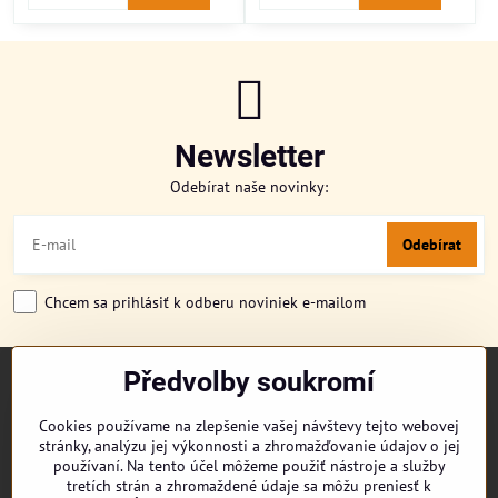
Newsletter
Odebírat naše novinky:
Odebírat
Chcem sa prihlásiť k odberu noviniek e-mailom
Předvolby soukromí
TITULKA
O NÁS
Cookies používame na zlepšenie vašej návštevy tejto webovej
CUKRONOVINKY
stránky, analýzu jej výkonnosti a zhromažďovanie údajov o jej
DORUČENÍ OBJEDNÁVKY
používaní. Na tento účel môžeme použiť nástroje a služby
REKLAMAČNÍ ŘÁD
tretích strán a zhromaždené údaje sa môžu preniesť k