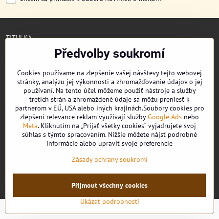
TITULKA
O NÁS
Předvolby soukromí
CUKRONOVINKY
DORUČENÍ OBJEDNÁVKY
Cookies používame na zlepšenie vašej návštevy tejto webovej
REKLAMAČNÍ ŘÁD
stránky, analýzu jej výkonnosti a zhromažďovanie údajov o jej
OBCHODNÍ PODMÍNKY
používaní. Na tento účel môžeme použiť nástroje a služby
KONTAKT
tretích strán a zhromaždené údaje sa môžu preniesť k
partnerom v EÚ, USA alebo iných krajinách.Soubory cookies pro
zlepšení relevance reklam využívají služby
Google Ads
nebo
Meta
. Kliknutím na „Prijať všetky cookies“ vyjadrujete svoj
súhlas s týmto spracovaním. Nižšie môžete nájsť podrobné
Facebook
informácie alebo upraviť svoje preferencie
Youtube
Zásady ochrany soukromí
©
2026
Copyright
Předvolby soukromí
Zásady ochrany soukromí
Přijmout všechny cookies
Vytvořeno systémem:
ByznysWeb.cz
Ukázat podrobnosti