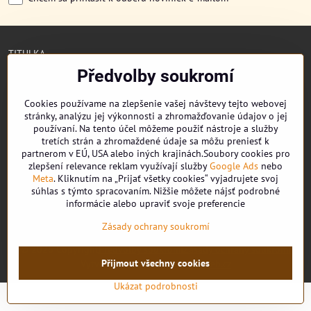
TITULKA
O NÁS
Předvolby soukromí
CUKRONOVINKY
DORUČENÍ OBJEDNÁVKY
Cookies používame na zlepšenie vašej návštevy tejto webovej
REKLAMAČNÍ ŘÁD
stránky, analýzu jej výkonnosti a zhromažďovanie údajov o jej
OBCHODNÍ PODMÍNKY
používaní. Na tento účel môžeme použiť nástroje a služby
KONTAKT
tretích strán a zhromaždené údaje sa môžu preniesť k
partnerom v EÚ, USA alebo iných krajinách.Soubory cookies pro
zlepšení relevance reklam využívají služby
Google Ads
nebo
Meta
. Kliknutím na „Prijať všetky cookies“ vyjadrujete svoj
súhlas s týmto spracovaním. Nižšie môžete nájsť podrobné
Facebook
informácie alebo upraviť svoje preferencie
Youtube
Zásady ochrany soukromí
©
2026
Copyright
Předvolby soukromí
Zásady ochrany soukromí
Přijmout všechny cookies
Vytvořeno systémem:
ByznysWeb.cz
Ukázat podrobnosti